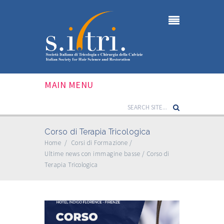
MAIN MENU
Corso di Terapia Tricologica
Home
/
Corsi di Formazione
/
Ultime news con immagine basse
/
Corso di
Terapia Tricologica