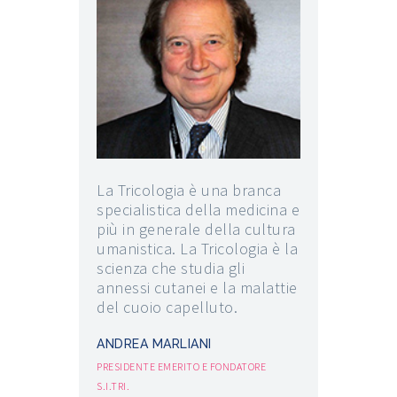
La Tricologia è una branca
specialistica della medicina e
più in generale della cultura
umanistica. La Tricologia è la
scienza che studia gli
annessi cutanei e la malattie
del cuoio capelluto.
ANDREA MARLIANI
PRESIDENTE EMERITO E FONDATORE
S.I.TRI.