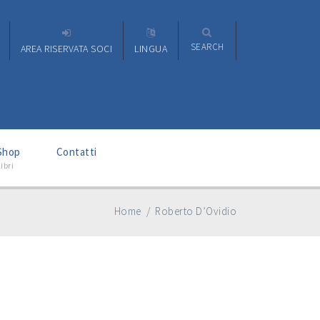
SEARCH
AREA RISERVATA SOCI
LINGUA
–
Shop
Contatti
ibri
Home
/
Roberto D’Ovidio