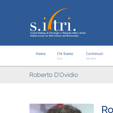
–
–
Home
Chi Siamo
Contenuti
Sitri
del Sito
Roberto D’Ovidio
Ro