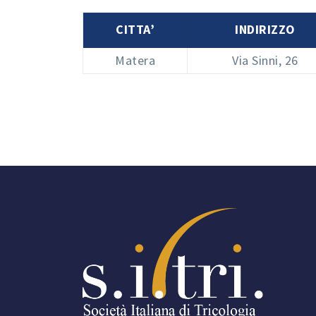
CITTA’
INDIRIZZO
Matera
Via Sinni, 26