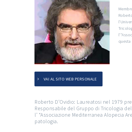
Membro 
Roberto
l’Unive
Tricolo
l’“Asso
questa 
VAI AL SITO WEB PERSONALE
Roberto D’Ovidio: Laureatosi nel 1979 press
Responsabile del Gruppo di Tricologia del
l’ “Associazione Mediterranea Alopecia Are
patologia.