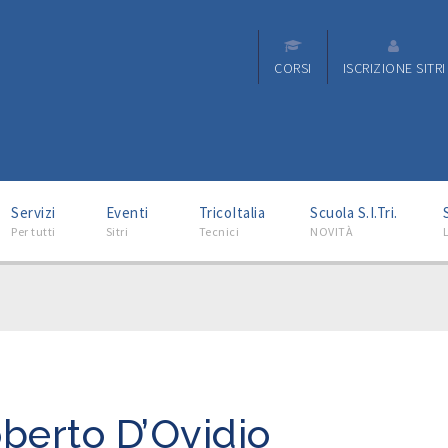
CORSI
ISCRIZIONE SITRI
–
–
–
–
Servizi
Eventi
TricoItalia
Scuola S.I.Tri.
Per tutti
Sitri
Tecnici
NOVITÀ
L
berto D’Ovidio