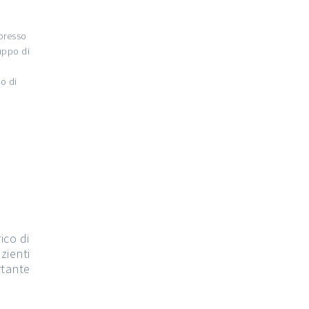
 presso
ruppo di
io di
ico di
zienti
rtante