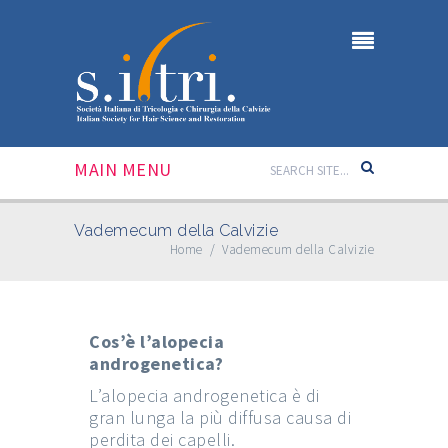
MAIN MENU
Vademecum della Calvizie
Home
/
Vademecum della Calvizie
Cos’è l’alopecia
androgenetica?
L’alopecia androgenetica è di
gran lunga la più diffusa causa di
perdita dei capelli.