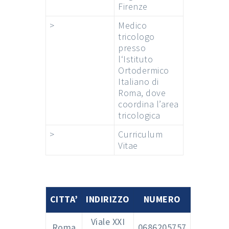
Firenze
>
Medico
tricologo
presso
l‘Istituto
Ortodermico
Italiano di
Roma, dove
coordina l’area
tricologica
>
Curriculum
Vitae
CITTA’
INDIRIZZO
NUMERO
Viale XXI
Roma
0686205757