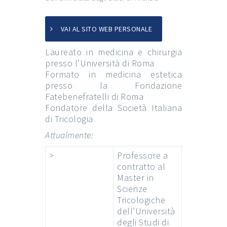
VAI AL SITO WEB PERSONALE
Laureato in medicina e chirurgia
presso l’Università di Roma
Formato in medicina estetica
presso la Fondazione
Fatebenefratelli di Roma
Fondatore della Società Italiana
di Tricologia
Attualmente:
>
Professore a
contratto al
Master in
Scienze
Tricologiche
dell’Università
degli Studi di