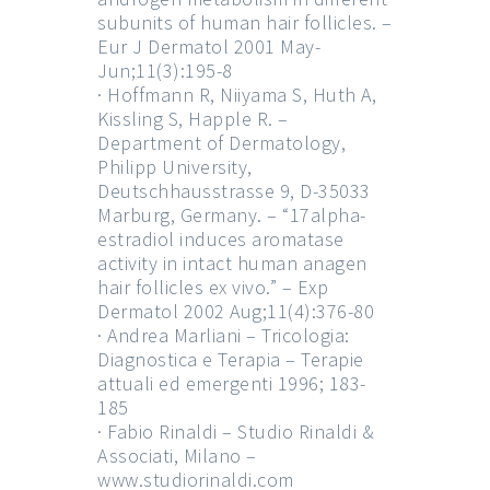
subunits of human hair follicles. –
Eur J Dermatol 2001 May-
Jun;11(3):195-8
· Hoffmann R, Niiyama S, Huth A,
Kissling S, Happle R. –
Department of Dermatology,
Philipp University,
Deutschhausstrasse 9, D-35033
Marburg, Germany. – “17alpha-
estradiol induces aromatase
activity in intact human anagen
hair follicles ex vivo.” – Exp
Dermatol 2002 Aug;11(4):376-80
· Andrea Marliani – Tricologia:
Diagnostica e Terapia – Terapie
attuali ed emergenti 1996; 183-
185
· Fabio Rinaldi – Studio Rinaldi &
Associati, Milano –
www.studiorinaldi.com