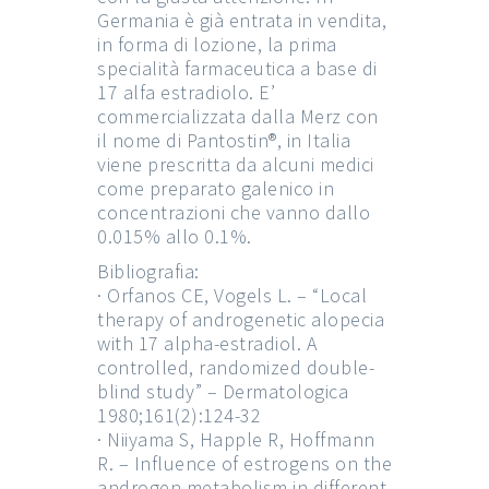
Germania è già entrata in vendita,
in forma di lozione, la prima
specialità farmaceutica a base di
17 alfa estradiolo. E’
commercializzata dalla Merz con
il nome di Pantostin®, in Italia
viene prescritta da alcuni medici
come preparato galenico in
concentrazioni che vanno dallo
0.015% allo 0.1%.
Bibliografia:
· Orfanos CE, Vogels L. – “Local
therapy of androgenetic alopecia
with 17 alpha-estradiol. A
controlled, randomized double-
blind study” – Dermatologica
1980;161(2):124-32
· Niiyama S, Happle R, Hoffmann
R. – Influence of estrogens on the
androgen metabolism in different