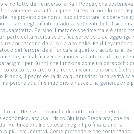
premo tutto dell’universo, a Karl Popper, che sosteneva l
finitivamente la verità di qualsiasi teoria, non furono ris
del ha provato che non si può dimostrare la coerenza glo
n parlare degli infiniti paradossi sollevati dalla fisica qu
 causa/effetto. Persino il metodo sperimentale è stato
an parte della ricerca scientifica serve solo ad aggiungere
voluzioni nascono da errori o anomalie. Paul Feyerabend 
todo dell’errore, da affiancare a quello tradizionale, p
parziale, in realtà invece si muove all’interno di un sistem
paradigmi” per Kuhn) che funziona come un paraocchi: pe
ncorda col suo credo ma rende incomprensibile ciò che 
x Planck, il padre della fisica quantistica: “una verità sci
 ma perché alla fine muoiono e nasce una generazione per 
ulturali. Ne esistono anche di molto più concreti. La
 economico, accusa il fisico Giuliano Preparata, che ha
a. Multinazionali e colossi di ogni tipo finanziano la
er loro più remunerativi. Come pretendere che sostengano