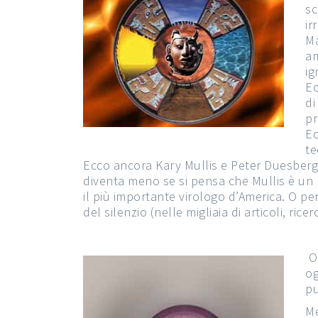
sc
ir
Ma
am
ig
Ec
di
pr
Ec
te
Ecco ancora Kary Mullis e Peter Duesberg,
diventa meno se si pensa che Mullis è un p
il più importante virologo d’America. O pe
del silenzio (nelle migliaia di articoli, ri
Or
og
pu
Me