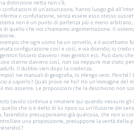
na distinzione netta non c’è.
 le confutazioni di un’assunzione, hanno luogo già all’inte
onferma o confutazione, senza essere esso stesso suscett
 sistema non è un punto di partenza più o meno arbitrario,
a di quello che noi chiamiamo argomentazione. Il sistema
azione.
r esempio che ogni uomo ha un cervello, e li accettiamo f
inata configurazione così e così, e via dicendo; io credo 
enitori fossero davvero i miei genitori ecc. Può darsi ch
le cose stanno davvero così, non sia neppure mai stato pe
adulti. Il dubbio vien dopo la credenza.
pio) nei manuali di geografia, lo ritengo vero. Perché? Di
cio a saperlo? Quali prove ne ho? Ho un’immagine del mond
to il mio asserire. Le proposizioni che la descrivono non
esto tavolo continua a rimanere qui quando nessuno gli 
llo che si è detto di lui riposi su un’illusione dei sensi,
a, facendolo presupponiamo già qualcosa, che non si cont
ntrollare una proposizione, presuppone la verità della p
umerando)?