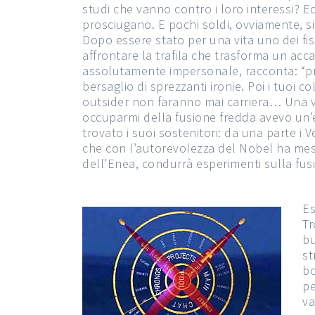
studi che vanno contro i loro interessi? E
prosciugano. E pochi soldi, ovviamente, sig
Dopo essere stato per una vita uno dei fis
affrontare la trafila che trasforma un acc
assolutamente impersonale, racconta: “pri
bersaglio di sprezzanti ironie. Poi i tuoi c
outsider non faranno mai carriera… Una v
occuparmi della fusione fredda avevo un’é
trovato i suoi sostenitori: da una parte i V
che con l’autorevolezza del Nobel ha messo
dell’Enea, condurrà esperimenti sulla fus
Es
Tr
bu
st
bo
pe
va