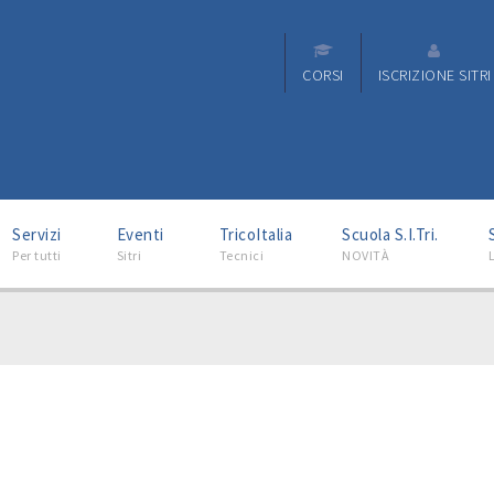
CORSI
ISCRIZIONE SITRI
–
–
–
–
Servizi
Eventi
TricoItalia
Scuola S.I.Tri.
Per tutti
Sitri
Tecnici
NOVITÀ
L