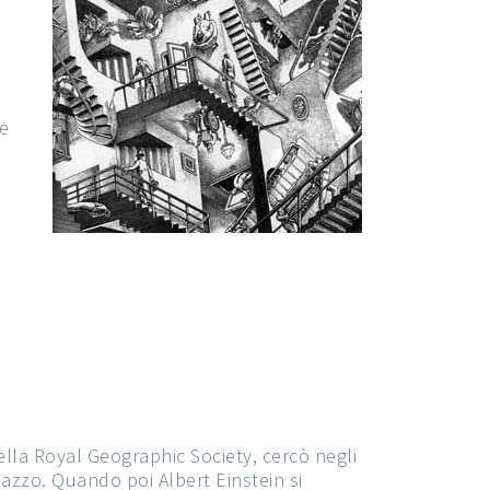
me
a Royal Geographic Society, cercò negli
pazzo. Quando poi Albert Einstein si