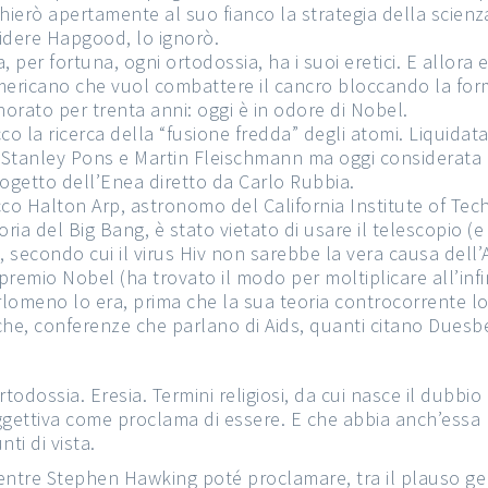
hierò apertamente al suo fianco la strategia della scienz
ridere Hapgood, lo ignorò.
, per fortuna, ogni ortodossia, ha i suoi eretici. E allora
ericano che vuol combattere il cancro bloccando la form
norato per trenta anni: oggi è in odore di Nobel.
co la ricerca della “fusione fredda” degli atomi. Liquida
 Stanley Pons e Martin Fleischmann ma oggi considerata co
ogetto dell’Enea diretto da Carlo Rubbia.
co Halton Arp, astronomo del California Institute of Tech
oria del Big Bang, è stato vietato di usare il telescopio (e
 secondo cui il virus Hiv non sarebbe la vera causa dell
remio Nobel (ha trovato il modo per moltiplicare all’infi
rlomeno lo era, prima che la sua teoria controcorrente lo
cerche, conferenze che parlano di Aids, quanti citano Duesb
todossia. Eresia. Termini religiosi, da cui nasce il dubbio
gettiva come proclama di essere. E che abbia anch’essa m
nti di vista.
ntre Stephen Hawking poté proclamare, tra il plauso gene