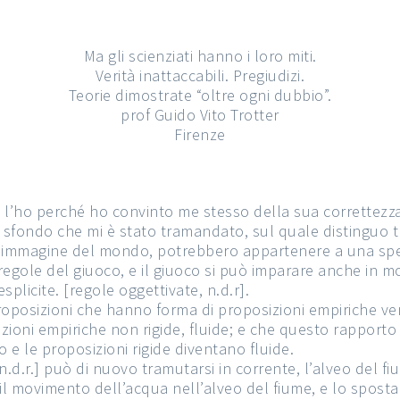
Ma gli scienziati hanno i loro miti.
Verità inattaccabili. Pregiudizi.
Teorie dimostrate “oltre ogni dubbio”.
prof Guido Vito Trotter
Firenze
l’ho perché ho convinto me stesso della sua correttezz
 sfondo che mi è stato tramandato, sul quale distinguo tr
t’immagine del mondo, potrebbero appartenere a una spec
e regole del giuoco, e il giuoco si può imparare anche in
plicite. [regole oggettivate, n.d.r].
roposizioni che hanno forma di proposizioni empiriche ven
zioni empiriche non rigide, fluide; e che questo rapporto
o e le proposizioni rigide diventano fluide.
n.d.r.] può di nuovo tramutarsi in corrente, l’alveo del fi
a il movimento dell’acqua nell’alveo del fiume, e lo spost