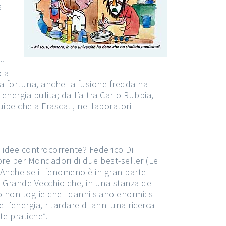
i
un
o a
a fortuna, anche la fusione fredda ha
e energia pulita; dall’altra Carlo Rubbia,
ipe che a Frascati, nei laboratori
e idee controcorrente? Federico Di
tore per Mondadori di due best-seller (Le
. Anche se il fenomeno è in gran parte
n Grande Vecchio che, in una stanza dei
 non toglie che i danni siano enormi: si
ll’energia, ritardare di anni una ricerca
te pratiche”.