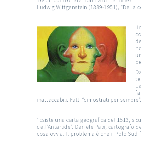
164. Il controllare non ha un termine?
Ludwig Wittgenstein (1889-1951), “Della cer
In
co
de
no
um
pe
Da
te
La
fa
inattaccabili. Fatti “dimostrati per sempre”
“Esiste una carta geografica del 1513, sic
dell’Antartide”. Daniele Papi, cartografo de
cosa ovvia. Il problema è che il Polo Sud 