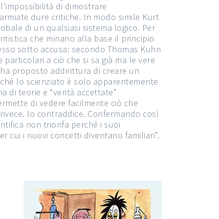
’impossibilità di dimostrare
parmiate dure critiche. In modo simile Kurt
bale di un qualsiasi sistema logico. Per
antistica che minano alla base il principio
 messo sotto accusa: secondo Thomas Kuhn
 particolari a ciò che si sa già ma le vere
ha proposto addirittura di creare un
erché lo scienziato è solo apparentemente
a di teorie e “verità accettate”
rmette di vedere facilmente ciò che
invece. lo contraddice. Confermando così
entifica non trionfa perché i suoi
cui i nuovi concetti diventano familiari”.