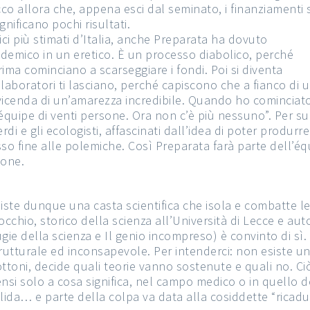
cco allora che, appena esci dal seminato, i finanziamenti s
nificano pochi risultati.
ici più stimati d’Italia, anche Preparata ha dovuto
ademico in un eretico. È un processo diabolico, perché
ma cominciano a scarseggiare i fondi. Poi si diventa
ollaboratori ti lasciano, perché capiscono che a fianco di 
icenda di un’amarezza incredibile. Quando ho cominciat
quipe di venti persone. Ora non c’è più nessuno”. Per su
erdi e gli ecologisti, affascinati dall’idea di poter produrr
 fine alle polemiche. Così Preparata farà parte dell’équ
ione.
iste dunque una casta scientifica che isola e combatte l
occhio, storico della scienza all’Università di Lecce e au
gie della scienza e Il genio incompreso) è convinto di sì
rutturale ed inconsapevole. Per intenderci: non esiste u
ttoni, decide quali teorie vanno sostenute e quali no. Ciò
nsi solo a cosa significa, nel campo medico o in quello de
lida… e parte della colpa va data alla cosiddette “ricadu