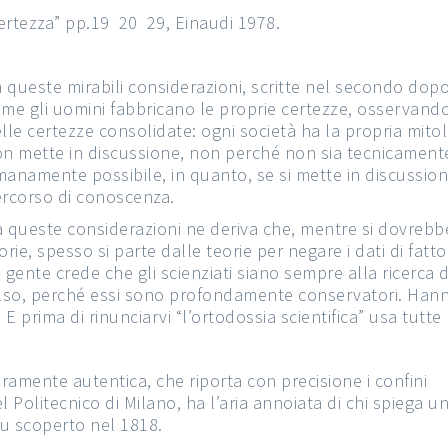
tezza” pp.19 ­ 20 ­ 29, Einaudi 1978.
 queste mirabili considerazioni, scritte nel secondo dopo
me gli uomini fabbricano le proprie certezze, osservand
lle certezze consolidate: ogni società ha la propria mitol
n mette in discussione, non perché non sia tecnicament
anamente possibile, in quanto, se si mette in discussion
rcorso di conoscenza.
 queste considerazioni ne deriva che, mentre si dovrebbe p
orie, spesso si parte dalle teorie per negare i dati di fatto
 gente crede che gli scienziati siano sempre alla ricerca
lso, perché essi sono profondamente conservatori. Hanno
. E prima di rinunciarvi “l’ortodossia scientifica” usa tutte
uramente autentica, che riporta con precisione i confini
l Politecnico di Milano, ha l’aria annoiata di chi spiega u
fu scoperto nel 1818.