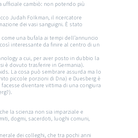
a ufficiale cambiò: non potendo più
 ecco Judah FoIkman, il ricercatore
azione dei vasi sanguigni. È stato
ta come una bufala ai tempi dell’annuncio
sì interessante da finire al centro di un
nology a cui, per aver posto in dubbio la
 si è dovuto trasferire in Germania).
’Aids. La cosa può sembrare assurda ma lo
nito piccole porzioni di Dna) e Duesberg è
 facesse diventare vittima di una congiura
erg?).
 che la scienza non sia imparziale e
iti, dogmi, sacerdoti, luoghi comuni,
rale dei colleghi, che tra pochi anni