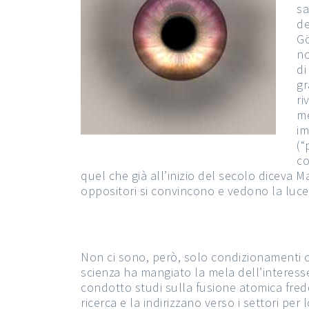
sa
de
Gö
no
di
gr
ri
me
im
(“
co
quel che già all’inizio del secolo diceva Ma
oppositori si convincono e vedono la luce
Non ci sono, però, solo condizionamenti c
scienza ha mangiato la mela dell’interesse
condotto studi sulla fusione atomica fredd
ricerca e la indirizzano verso i settori p