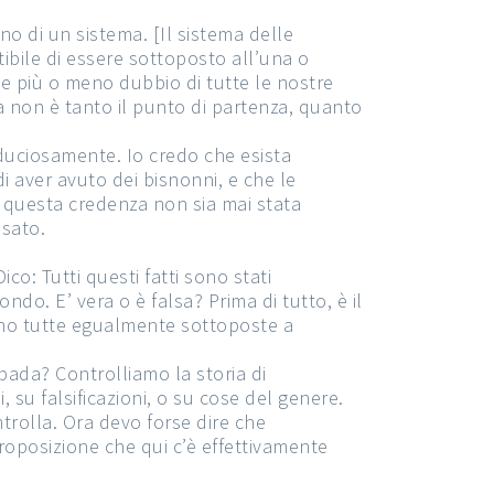
rno di un sistema. [Il sistema delle
ibile di essere sottoposto all’una o
 e più o meno dubbio di tutte le nostre
 non è tanto il punto di partenza, quanto
iduciosamente. Io credo che esista
di aver avuto dei bisnonni, e che le
e questa credenza non sia mai stata
nsato.
co: Tutti questi fatti sono stati
o. E’ vera o è falsa? Prima di tutto, è il
 sono tutte egualmente sottoposte a
bada? Controlliamo la storia di
 su falsificazioni, o su cose del genere.
rolla. Ora devo forse dire che
roposizione che qui c’è effettivamente