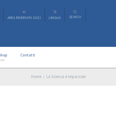
SEARCH
AREA RISERVATA SOCI
LINGUA
–
Shop
Contatti
ibri
Home
/
La Scienza è Imparziale