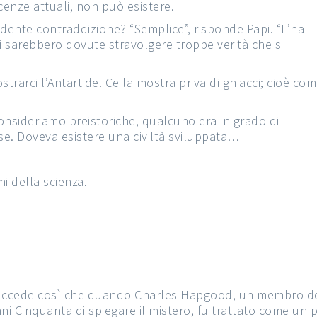
enze attuali, non può esistere.
idente contraddizione? “Semplice”, risponde Papi. “L’ha
i sarebbero dovute stravolgere troppe verità che si
mostrarci l’Antartide. Ce la mostra priva di ghiacci; cioè co
onsideriamo preistoriche, qualcuno era in grado di
 Doveva esistere una civiltà sviluppata…
i della scienza.
ccede così che quando Charles Hapgood, un membro dell
ni Cinquanta di spiegare il mistero, fu trattato come un 