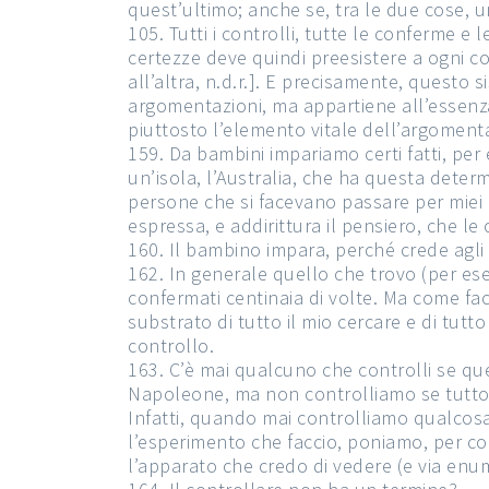
quest’ultimo; anche se, tra le due cose, u
105. Tutti i controlli, tutte le conferme e
certezze deve quindi preesistere a ogni c
all’altra, n.d.r.]. E precisamente, questo
argomentazioni, ma appartiene all’essenz
piuttosto l’elemento vitale dell’argoment
159. Da bambini impariamo certi fatti, pe
un’isola, l’Australia, che ha questa determ
persone che si facevano passare per miei g
espressa, e addirittura il pensiero, che 
160. Il bambino impara, perché crede agli 
162. In generale quello che trovo (per esem
confermati centinaia di volte. Ma come fac
substrato di tutto il mio cercare e di tut
controllo.
163. C’è mai qualcuno che controlli se qu
Napoleone, ma non controlliamo se tutto que
Infatti, quando mai controlliamo qualcos
l’esperimento che faccio, poniamo, per co
l’apparato che credo di vedere (e via en