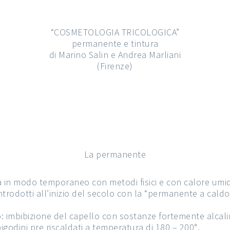
“COSMETOLOGIA TRICOLOGICA”
permanente e tintura
di Marino Salin e Andrea Marliani
(Firenze)
La permanente
a in modo temporaneo con metodi fisici e con calore umido
trodotti all’inizio del secolo con la “permanente a caldo”
o: imbibizione del capello con sostanze fortemente alcali
igodini pre riscaldati a temperatura di 180 – 200°.