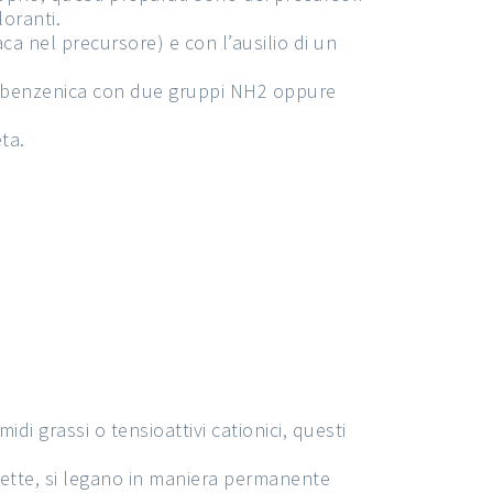
oranti.
a nel precursore) e con l’ausilio di un
rie benzenica con due gruppi NH2 oppure
ta.
 grassi o tensioattivi cationici, questi
dette, si legano in maniera permanente