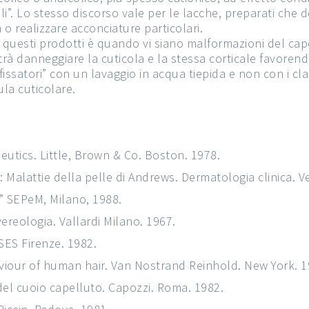
li”. Lo stesso discorso vale per le lacche, preparati che d
o realizzare acconciature particolari.
 di questi prodotti è quando vi siano malformazioni del ca
otrà danneggiare la cuticola e la stessa corticale favorend
fissatori” con un lavaggio in acqua tiepida e non con i cla
la cuticolare.
eutics. Little, Brown & Co. Boston. 1978.
 Malattie della pelle di Andrews. Dermatologia clinica. V
ia” SEPeM, Milano, 1988.
ereologia. Vallardi Milano. 1967.
SES Firenze. 1982.
viour of human hair. Van Nostrand Reinhold. New York. 1
 del cuoio capelluto. Capozzi. Roma. 1982.