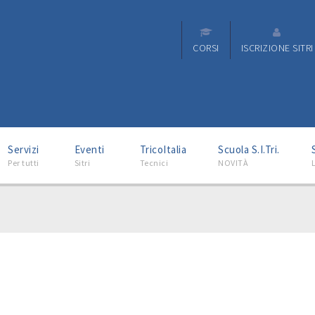
CORSI
ISCRIZIONE SITRI
–
–
–
–
Servizi
Eventi
TricoItalia
Scuola S.I.Tri.
Per tutti
Sitri
Tecnici
NOVITÀ
L