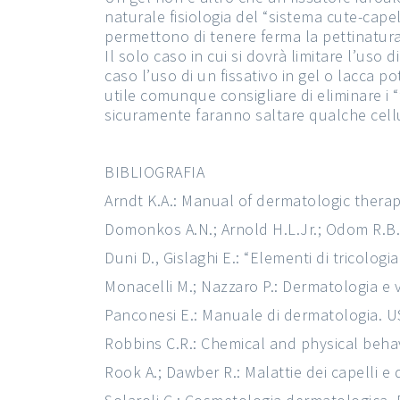
naturale fisiologia del “sistema cute-capel
permettono di tenere ferma la pettinatura 
Il solo caso in cui si dovrà limitare l’uso
caso l’uso di un fissativo in gel o lacca p
utile comunque consigliare di eliminare i “
sicuramente faranno saltare qualche cellu
BIBLIOGRAFIA
Arndt K.A.: Manual of dermatologic therap
Domonkos A.N.; Arnold H.L.Jr.; Odom R.B.:
Duni D., Gislaghi E.: “Elementi di tricolog
Monacelli M.; Nazzaro P.: Dermatologia e v
Panconesi E.: Manuale di dermatologia. U
Robbins C.R.: Chemical and physical beha
Rook A.; Dawber R.: Malattie dei capelli e