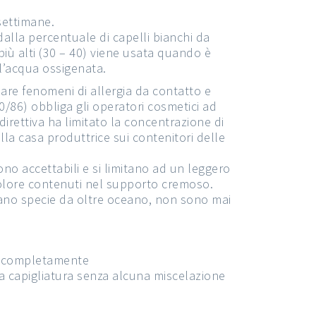
settimane.
alla percentuale di capelli bianchi da
più alti (30 – 40) viene usata quando è
ll’acqua ossigenata.
are fenomeni di allergia da contatto e
10/86) obbliga gli operatori cosmetici ad
direttiva ha limitato la concentrazione di
la casa produttrice sui contenitori delle
sono accettabili e si limitano ad un leggero
colore contenuti nel supporto cremoso.
ornano specie da oltre oceano, non sono mai
no completamente
a capigliatura senza alcuna miscelazione