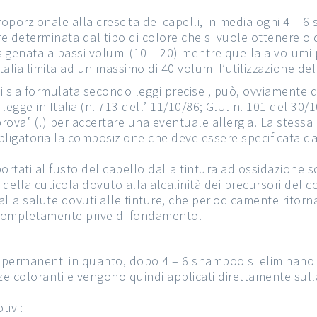
porzionale alla crescita dei capelli, in media ogni 4 – 6 
 determinata dal tipo di colore che si vuole ottenere o d
ossigenata a bassi volumi (10 – 20) mentre quella a volumi 
 Italia limita ad un massimo di 40 volumi l’utilizzazione de
i sia formulata secondo leggi precise , può, ovviamente d
 legge in Italia (n. 713 dell’ 11/10/86; G.U. n. 101 del 30/
rova” (!) per accertare una eventuale allergia. La stessa 
igatoria la composizione che deve essere specificata dal
pportati al fusto del capello dalla tintura ad ossidazione 
della cuticola dovuto alla alcalinità dei precursori del 
vi alla salute dovuti alle tinture, che periodicamente rit
, completamente prive di fondamento.
semi permanenti in quanto, dopo 4 – 6 shampoo si elimina
e coloranti e vengono quindi applicati direttamente sull
tivi: