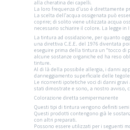
alla cheratina dei capelli.
La loro frequenza d’uso è direttamente pro
La scelta dell’acqua ossigenata può essere
coprire; di solito viene utilizzata acqua 
necessario schiarire il colore. La legge in
La tintura ad ossidazione, per quanto ogg
una direttiva C.E.E. del 1976 diventata poi
eseguire prima della tintura un “tocco di p
alcune sostanze organiche ed ha reso obbl
tinture.
Al di là della possibile allergia, i danni a
danneggiamento superficiale delle tegole 
Le ricorrenti ipotetiche voci di danni gra
stati dimostrate e sono, a nostro avviso
Colorazione diretta semipermanente
Questi tipi di tintura vengono definiti 
Questi prodotti contengono già le sostanz
con altri preparati.
Possono essere utilizzati per i seguenti mo