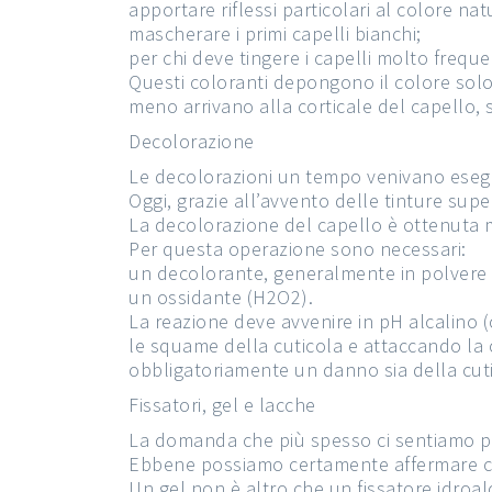
apportare riflessi particolari al colore nat
mascherare i primi capelli bianchi;
per chi deve tingere i capelli molto freq
Questi coloranti depongono il colore solo 
meno arrivano alla corticale del capello,
Decolorazione
Le decolorazioni un tempo venivano esegui
Oggi, grazie all’avvento delle tinture supe
La decolorazione del capello è ottenuta 
Per questa operazione sono necessari:
un decolorante, generalmente in polvere 
un ossidante (H2O2).
La reazione deve avvenire in pH alcalino (
le squame della cuticola e attaccando la c
obbligatoriamente un danno sia della cuti
Fissatori, gel e lacche
La domanda che più spesso ci sentiamo po
Ebbene possiamo certamente affermare ch
Un gel non è altro che un fissatore idroal