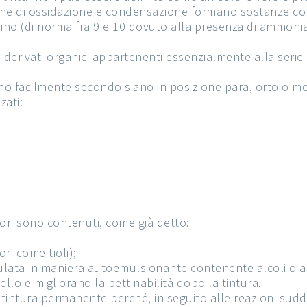
iche di ossidazione e condensazione formano sostanze col
no (di norma fra 9 e 10 dovuto alla presenza di ammoniac
n derivati organici appartenenti essenzialmente alla se
no facilmente secondo siano in posizione para, orto o me
zati:
sori sono contenuti, come già detto:
ori come tioli);
ta in maniera autoemulsionante contenente alcoli o amidi
ello e migliorano la pettinabilità dopo la tintura.
tintura permanente perché, in seguito alle reazioni sud