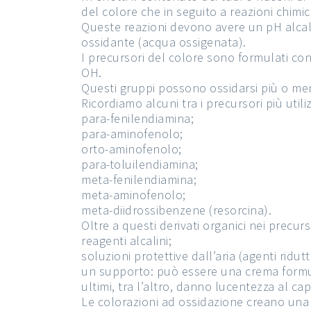
del colore che in seguito a reazioni chim
Queste reazioni devono avere un pH alcali
ossidante (acqua ossigenata).
I precursori del colore sono formulati co
OH.
Questi gruppi possono ossidarsi più o me
Ricordiamo alcuni tra i precursori più utiliz
para-fenilendiamina;
para-aminofenolo;
orto-aminofenolo;
para-toluilendiamina;
meta-fenilendiamina;
meta-aminofenolo;
meta-diidrossibenzene (resorcina).
Oltre a questi derivati organici nei precur
reagenti alcalini;
soluzioni protettive dall’aria (agenti ridutt
un supporto: può essere una crema formula
ultimi, tra l’altro, danno lucentezza al cap
Le colorazioni ad ossidazione creano una 