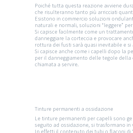
Poiché tutta questa reazione avviene duran
che risulteranno tanto più arricciati quant
Esistono in commercio soluzioni ondulanti “p
naturali e normali, soluzioni “leggere” per c
Si capisce facilmente come un trattamento 
danneggiare la corteccia e provocare anche 
rottura dei fusti sarà quasi inevitabile e
Si capisce anche come i capelli dopo la 
per il danneggiamento delle tegole della 
chiamata a servire.
Tinture permanenti a ossidazione
Le tinture permanenti per capelli sono gen
seguito ad ossidazione, si trasformano in 
In effetti il contenuto dei tubi o flaconi 