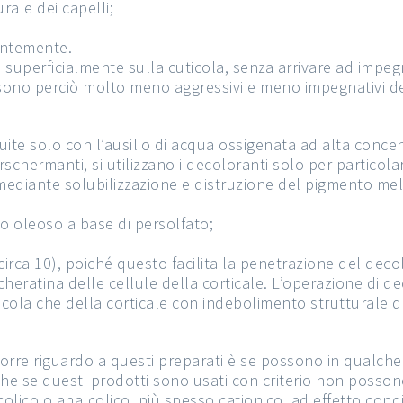
urale dei capelli;
uentemente.
superficialmente sulla cuticola, senza arrivare ad impegn
 sono perciò molto meno aggressivi e meno impegnativi de
te solo con l’ausilio di acqua ossigenata ad alta conce
rschermanti, si utilizzano i decoloranti solo per particolar
mediante solubilizzazione e distruzione del pigmento mel
o oleoso a base di persolfato;
circa 10), poiché questo facilita la penetrazione del de
heratina delle cellule della corticale. L’operazione di d
cola che della corticale con indebolimento strutturale d
rre riguardo a questi preparati è se possono in qualche
e se questi prodotti sono usati con criterio non posso
colico o analcolico, più spesso cationico, ad effetto con