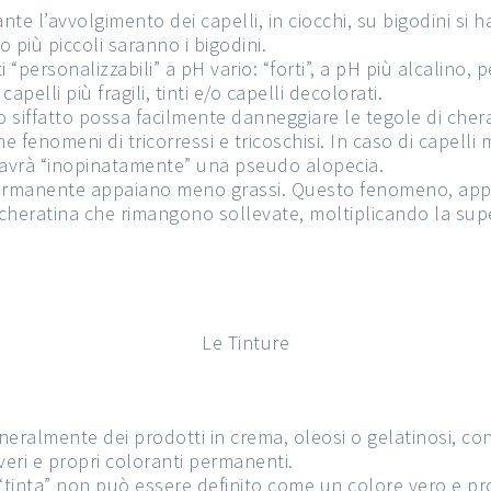
te l’avvolgimento dei capelli, in ciocchi, su bigodini si h
o più piccoli saranno i bigodini.
ersonalizzabili” a pH vario: “forti”, a pH più alcalino, per 
apelli più fragili, tinti e/o capelli decolorati.
siffatto possa facilmente danneggiare le tegole di cherat
fenomeni di tricorressi e tricoschisi. In caso di capelli 
 si avrà “inopinatamente” una pseudo alopecia.
permanente appaiano meno grassi. Questo fenomeno, appa
cheratina che rimangono sollevate, moltiplicando la supe
Le Tinture
eralmente dei prodotti in crema, oleosi o gelatinosi, con
veri e propri coloranti permanenti.
di “tinta” non può essere definito come un colore vero e p