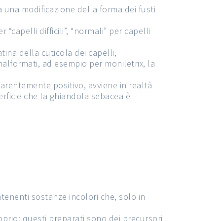
a una modificazione della forma dei fusti
“capelli difficili”, “normali” per capelli
ina della cuticola dei capelli,
malformati, ad esempio per moniletrix, la
rentemente positivo, avviene in realtà
rficie che la ghiandola sebacea è
tenenti sostanze incolori che, solo in
roprio; questi preparati sono dei precursori