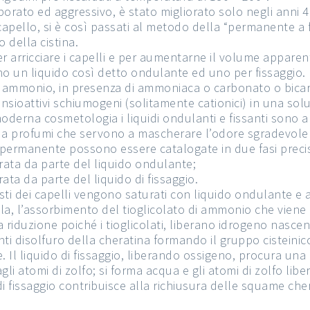
to ed aggressivo, è stato migliorato solo negli anni 40 g
l capello, si è così passati al metodo della “permanente a
o della cistina.
 arricciare i capelli e per aumentarne il volume apparen
 un liquido così detto ondulante ed uno per fissaggio. Il
i ammonio, in presenza di ammoniaca o carbonato o bicarb
tensioattivi schiumogeni (solitamente cationici) in una s
moderna cosmetologia i liquidi ondulanti e fissanti sono a
 e da profumi che servono a mascherare l’odore sgradevole 
a permanente possono essere catalogate in due fasi preci
rata da parte del liquido ondulante;
ata da parte del liquido di fissaggio.
i dei capelli vengono saturati con liquido ondulante e avv
a, l’assorbimento del tioglicolato di ammonio che viene a
a riduzione poiché i tioglicolati, liberano idrogeno nasce
onti disolfuro della cheratina formando il gruppo cisteinic
. Il liquido di fissaggio, liberando ossigeno, procura una
li atomi di zolfo; si forma acqua e gli atomi di zolfo libe
 di fissaggio contribuisce alla richiusura delle squame che