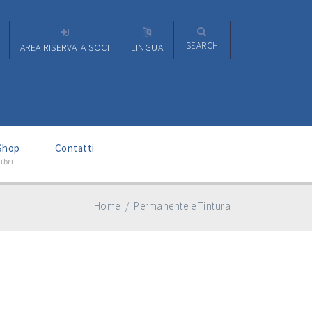
SEARCH
AREA RISERVATA SOCI
LINGUA
–
Shop
Contatti
ibri
Home
/
Permanente e Tintura