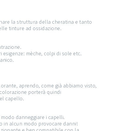
are la struttura della cheratina e tanto
lle tinture ad ossidazione.
ntrazione.
i esigenze: mèche, colpi di sole etc.
anico.
colorante, aprendo, come già abbiamo visto,
ecolorazione porterà quindi
el capello.
 modo danneggiare i capelli.
no in alcun modo provocare danni!
dizionante e ben compatibile con la