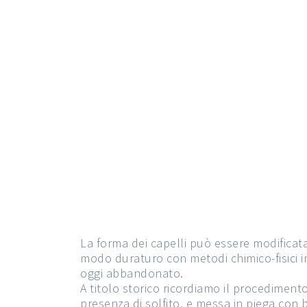
La forma dei capelli può essere modificat
modo duraturo con metodi chimico-fisici in
oggi abbandonato.
A titolo storico ricordiamo il procediment
presenza di solfito, e messa in piega con b