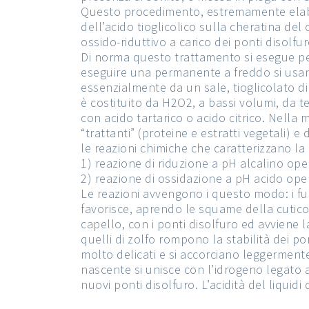
Questo procedimento, estremamente elabora
dell’acido tioglicolico sulla cheratina de
ossido-riduttivo a carico dei ponti disolfur
Di norma questo trattamento si esegue per
eseguire una permanente a freddo si usano
essenzialmente da un sale, tioglicolato d
è costituito da H2O2, a bassi volumi, da 
con acido tartarico o acido citrico. Nella 
“trattanti” (proteine e estratti vegetali)
le reazioni chimiche che caratterizzano l
1) reazione di riduzione a pH alcalino ope
2) reazione di ossidazione a pH acido oper
Le reazioni avvengono i questo modo: i fust
favorisce, aprendo le squame della cuticol
capello, con i ponti disolfuro ed avviene l
quelli di zolfo rompono la stabilità dei p
molto delicati e si accorciano leggermente
nascente si unisce con l’idrogeno legato ag
nuovi ponti disolfuro. L’acidità del liquidi