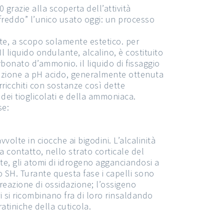
razie alla scoperta dell’attività
 freddo” l’unico usato oggi: un processo
te, a scopo solamente estetico. per
 liquido ondulante, alcalino, è costituito
onato d’ammonio. il liquido di fissaggio
oluzione a pH acido, generalmente ottenuta
rricchiti con sostanze così dette
dei tioglicolati e della ammoniaca.
se:
olte in ciocche ai bigodini. L’alcalinità
 contatto, nello strato corticale del
nte, gli atomi di idrogeno agganciandosi a
o SH. Turante questa fase i capelli sono
 reazione di ossidazione; l’ossigeno
ri si ricombinano fra di loro rinsaldando
ratiniche della cuticola.