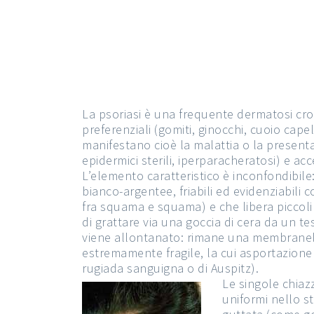
La psoriasi è una frequente dermatosi cro
preferenziali (gomiti, ginocchi, cuoio cap
manifestano cioè la malattia o la presentano
epidermici sterili, iperparacheratosi) e ac
L’elemento caratteristico è inconfondibi
bianco-argentee, friabili ed evidenziabili
fra squama e squama) e che libera piccoli 
di grattare via una goccia di cera da un
viene allontanato: rimane una membranella
estremamente fragile, la cui asportazione
rugiada sanguigna o di Auspitz).
Le singole chiaz
uniformi nello st