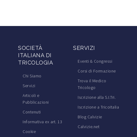
SOCIETÀ
SERVIZI
ITALIANA DI
Eventi & Congressi
TRICOLOGIA
Corsi di Formazione
Chi Siamo
Trova il Medico
Servizi
Tricologo
Articoli e
Iscrizione alla S.I.Tri.
Pubblicazioni
Iscrizione a TricoItalia
Contenuti
Blog Calvizie
Informativa ex art. 13
Calvizie.net
Cookie