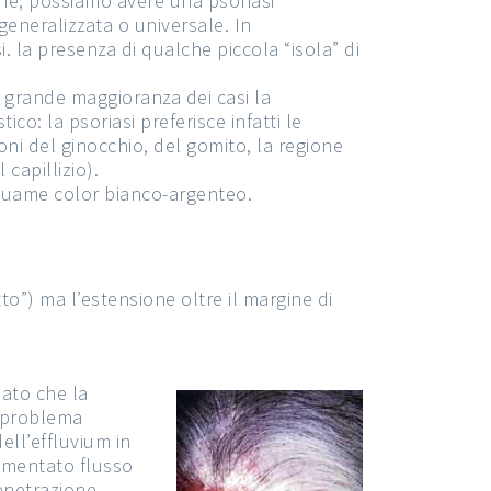
ne, possiamo avere una psoriasi
 generalizzata o universale. In
 la presenza di qualche piccola “isola” di
 grande maggioranza dei casi la
ico: la psoriasi preferisce infatti le
ioni del ginocchio, del gomito, la regione
capillizio).
squame color bianco-argenteo.
to”) ma l’estensione oltre il margine di
dato che la
l problema
ell’effluvium in
aumentato flusso
enetrazione