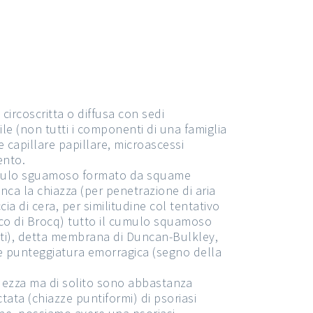
ircoscritta o diffusa con sedi
le (non tutti i componenti di una famiglia
ne capillare papillare, microascessi
ento.
 cumulo sguamoso formato da squame
nca la chiazza (per penetrazione di aria
 di cera, per similitudine col tentativo
ico di Brocq) tutto il cumulo squamoso
ati), detta membrana di Duncan-Bulkley,
ne punteggiatura emorragica (segno della
ndezza ma di solito sono abbastanza
tata (chiazze puntiformi) di psoriasi