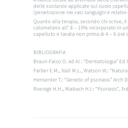
delle sostanze applicate sul cuoio capel
(penetrazione nei vasi sanguigni e relativi e
Quanto alla terapia, secondo chi scrive, il
calomelano all’ 8 – 10% incorporato in u
capelluto e lavata non prima di 4 – 6 or
BIBLIOGRAFIA
Braun-Falco O. ed Al : “Dermatologia” Ed I
Farber E.M., Nall M.L., Watson W.: “Natural
Hensenler T.: “Genetic of psoriasis” Arch 
Roenigk H.H., Maibach H.I.: “Psoriasis”, 3