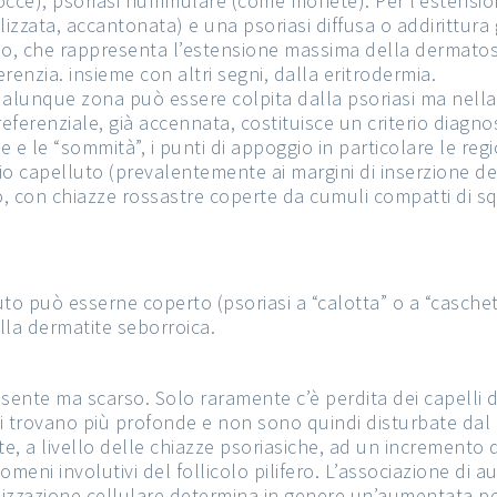
occe), psoriasi nummulare (come monete). Per l’estensio
alizzata, accantonata) e una psoriasi diffusa o addirittura
o, che rappresenta l’estensione massima della dermatosi.
erenzia. insieme con altri segni, dalla eritrodermia.
alunque zona può essere colpita dalla psoriasi ma nella
eferenziale, già accennata, costituisce un criterio diagnost
e e le “sommità”, i punti di appoggio in particolare le reg
io capelluto (prevalentemente ai margini di inserzione del 
to, con chiazze rossastre coperte da cumuli compatti di 
uto può esserne coperto (psoriasi a “calotta” o a “caschet
alla dermatite seborroica.
esente ma scarso. Solo raramente c’è perdita dei capelli 
 si trovano più profonde e non sono quindi disturbate da
ste, a livello delle chiazze psoriasiche, ad un incremento d
meni involutivi del follicolo pilifero. L’associazione di 
nizzazione cellulare determina in genere un’aumentata p