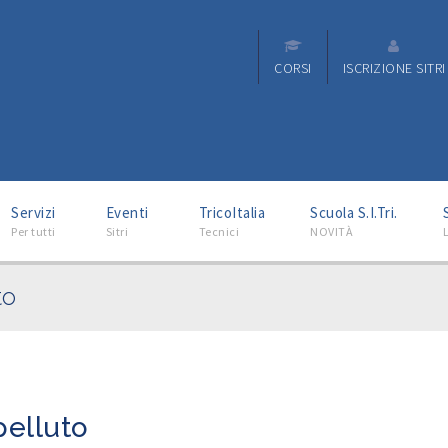
CORSI
ISCRIZIONE SITRI
–
–
–
–
Servizi
Eventi
TricoItalia
Scuola S.I.Tri.
Per tutti
Sitri
Tecnici
NOVITÀ
L
to
pelluto