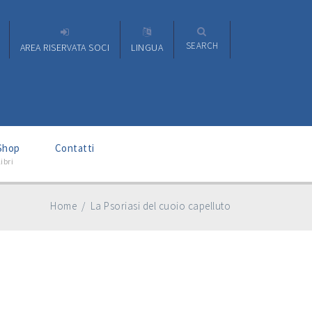
SEARCH
AREA RISERVATA SOCI
LINGUA
–
Shop
Contatti
ibri
Home
/
La Psoriasi del cuoio capelluto