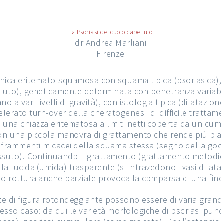
La Psoriasi del cuoio capelluto
dr Andrea Marliani
Firenze
nica eritemato-squamosa con squama tipica (psoriasica), c
elluto), geneticamente determinata con penetranza variabi
 a vari livelli di gravità), con istologia tipica (dilatazio
celerato turn-over della cheratogenesi, di difficile trattam
le: una chiazza eritematosa a limiti netti coperta da un
 con una piccola manovra di grattamento che rende più bia
frammenti micacei della squama stessa (segno della goccia
 tessuto). Continuando il grattamento (grattamento metod
 lucida (umida) trasparente (si intravedono i vasi dilat
 o rottura anche parziale provoca la comparsa di una fi
ze di figura rotondeggiante possono essere di varia gra
esso caso: da qui le varietà morfologiche di psoriasi punc