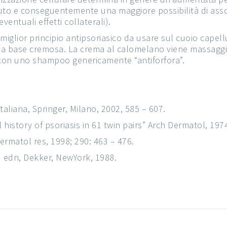
luto e conseguentemente una maggiore possibilità di as
ventuali effetti collaterali).
 miglior principio antipsoriasico da usare sul cuoio capellu
na base cremosa. La crema al calomelano viene massaggi
e con uno shampoo genericamente “antiforfora”.
taliana, Springer, Milano, 2002, 585 – 607.
 history of psoriasis in 61 twin pairs” Arch Dermatol, 197
Dermatol res, 1998; 290: 463 – 476.
rd edn, Dekker, NewYork, 1988.