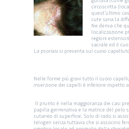
guttata (come g
circoscritta (loc
quest’ultimo cas
cute sana la diff
Ne deriva che qu
localizzazione pr
regioni estensori
sacrale ed il cuo
La psoriasi si presenta sul cuoio capellu
Nelle forme più gravi tutto il cuoio capell
inserzione dei capelli è inferiore rispetto 
Il prurito è nella maggioranza dei casi pr
papilla germinativa e la matrice del pelo
cutaneo di superficie. Solo di rado si assi
telogen senza tuttavia che si associno feno
ematico locale ad anomalie della cherati