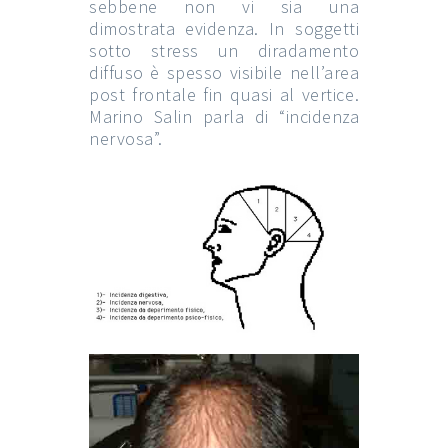
sebbene non vi sia una
dimostrata evidenza. In soggetti
sotto stress un diradamento
diffuso è spesso visibile nell’area
post frontale fin quasi al vertice.
Marino Salin parla di “incidenza
nervosa”.