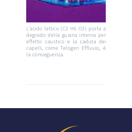
L’acido lattico (C3 H6 O3) porta a
degrado della guaina interna per
effetto caustico e la caduta dei
capelli, come Telogen Effluvio, è
la conseguenza.