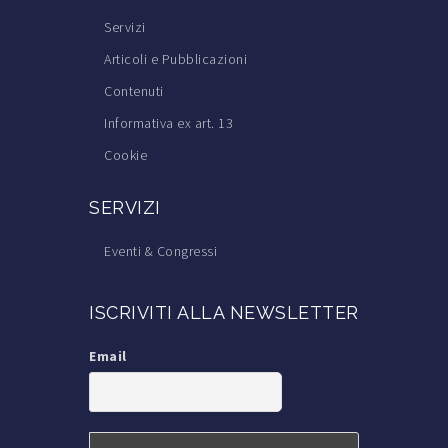
Servizi
Articoli e Pubblicazioni
Contenuti
Informativa ex art. 13
Cookie
SERVIZI
Eventi & Congressi
Corsi di Formazione
ISCRIVITI ALLA NEWSLETTER
Trova il Medico Tricologo
Iscrizione alla S.I.Tri.
Email
Iscrizione a TricoItalia
Blog Calvizie
Calvizie.net