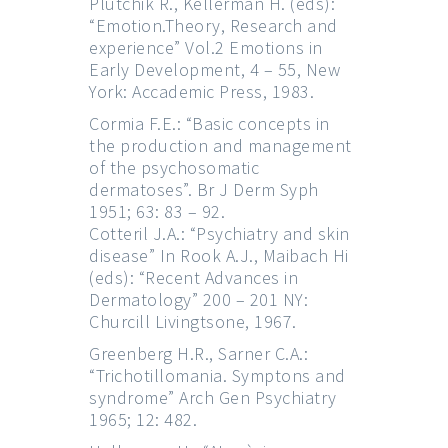
Plutchik R., Kellerman H. (eds):
“Emotion.Theory, Research and
experience” Vol.2 Emotions in
Early Development, 4 – 55, New
York: Accademic Press, 1983.
Cormia F.E.: “Basic concepts in
the production and management
of the psychosomatic
dermatoses”. Br J Derm Syph
1951; 63: 83 – 92.
Cotteril J.A.: “Psychiatry and skin
disease” In Rook A.J., Maibach Hi
(eds): “Recent Advances in
Dermatology” 200 – 201 NY:
Churcill Livingtsone, 1967.
Greenberg H.R., Sarner C.A.:
“Trichotillomania. Symptons and
syndrome” Arch Gen Psychiatry
1965; 12: 482.