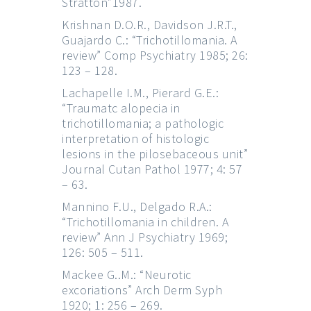
Stratton”1987.
Krishnan D.O.R., Davidson J.R.T.,
Guajardo C.: “Trichotillomania. A
review” Comp Psychiatry 1985; 26:
123 – 128.
Lachapelle I.M., Pierard G.E.:
“Traumatc alopecia in
trichotillomania; a pathologic
interpretation of histologic
lesions in the pilosebaceous unit”
Journal Cutan Pathol 1977; 4: 57
– 63.
Mannino F.U., Delgado R.A.:
“Trichotillomania in children. A
review” Ann J Psychiatry 1969;
126: 505 – 511.
Mackee G..M.: “Neurotic
excoriations” Arch Derm Syph
1920; 1: 256 – 269.