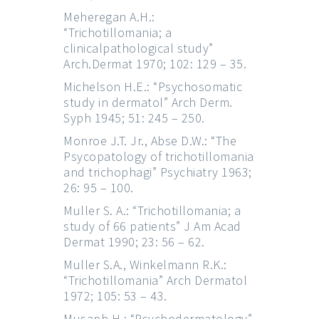
Meheregan A.H.:
“Trichotillomania; a
clinicalpathological study”
Arch.Dermat 1970; 102: 129 – 35.
Michelson H.E.: “Psychosomatic
study in dermatol” Arch Derm.
Syph 1945; 51: 245 – 250.
Monroe J.T. Jr., Abse D.W.: “The
Psycopatology of trichotillomania
and trichophagi” Psychiatry 1963;
26: 95 – 100.
Muller S. A.: “Trichotillomania; a
study of 66 patients” J Am Acad
Dermat 1990; 23: 56 – 62.
Muller S.A., Winkelmann R.K.:
“Trichotillomania” Arch Dermatol
1972; 105: 53 – 43.
Musaph H.: “Psychodermatology”.