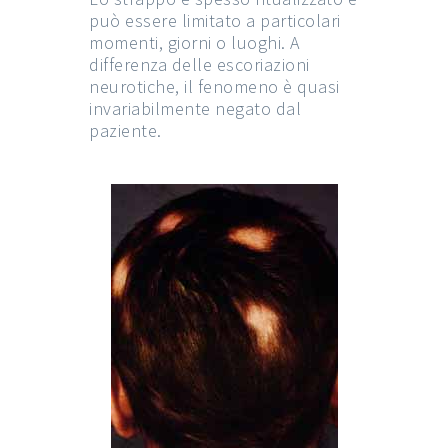
può essere limitato a particolari
momenti, giorni o luoghi. A
differenza delle escoriazioni
neurotiche, il fenomeno è quasi
invariabilmente negato dal
paziente.