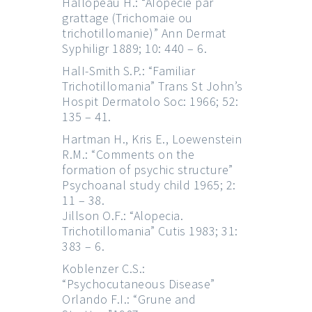
Hallopeau H.: “AIopècie par
grattage (Trichomaie ou
trichotillomanie)” Ann Dermat
Syphiligr 1889; 10: 440 – 6.
HalI-Smith S.P.: “Familiar
Trichotillomania” Trans St John’s
Hospit Dermatolo Soc: 1966; 52:
135 – 41.
Hartman H., Kris E., Loewenstein
R.M.: “Comments on the
formation of psychic structure”
Psychoanal study child 1965; 2:
11 – 38.
Jillson O.F.: “Alopecia.
Trichotillomania” Cutis 1983; 31:
383 – 6.
Koblenzer C.S.:
“Psychocutaneous Disease”
Orlando F.I.: “Grune and