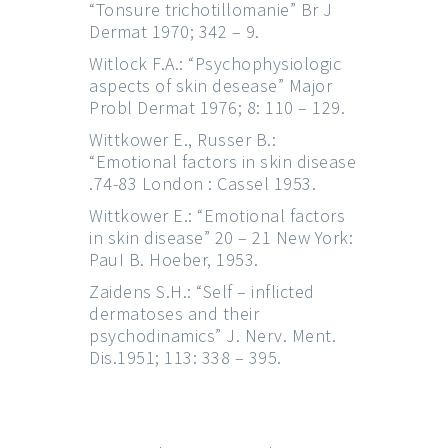
“Tonsure trichotillomanie” Br J
Dermat 1970; 342 – 9.
Witlock F.A.: “Psychophysiologic
aspects of skin desease” Major
Probl Dermat 1976; 8: 110 – 129.
Wittkower E., Russer B.:
“Emotional factors in skin disease
.74-83 London : Cassel 1953.
Wittkower E.: “Emotional factors
in skin disease” 20 – 21 New York:
PauI B. Hoeber, 1953.
Zaidens S.H.: “Self – inflicted
dermatoses and their
psychodinamics” J. Nerv. Ment.
Dis.1951; 113: 338 – 395.