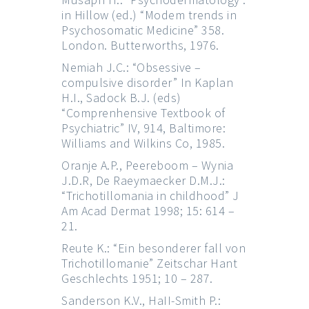
in Hillow (ed.) “Modem trends in
Psychosomatic Medicine” 358.
London. Butterworths, 1976.
Nemiah J.C.: “Obsessive –
compulsive disorder” In Kaplan
H.I., Sadock B.J. (eds)
“Comprenhensive Textbook of
Psychiatric” IV, 914, Baltimore:
Williams and Wilkins Co, 1985.
Oranje A.P., Peereboom – Wynia
J.D.R, De Raeymaecker D.M.J.:
“Trichotillomania in childhood” J
Am Acad Dermat 1998; 15: 614 –
21.
Reute K.: “Ein besonderer fall von
Trichotillomanie” Zeitschar Hant
Geschlechts 1951; 10 – 287.
Sanderson K.V., HaII-Smith P.: