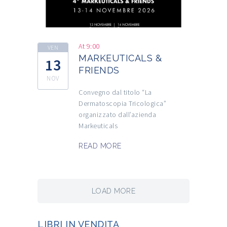
At 9:00
VEN
MARKEUTICALS &
13
FRIENDS
NOV
Convegno dal titolo “La
Dermatoscopia Tricologica”
organizzato dall’azienda
Markeuticals
READ MORE
LOAD MORE
LIBRI IN VENDITA