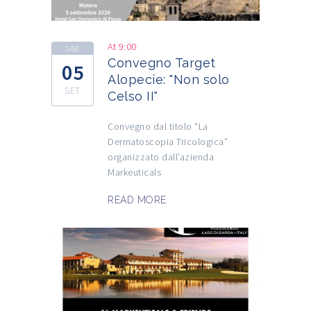
At 9:00
SAB
Convegno Target
05
Alopecie: "Non solo
SET
Celso II"
Convegno dal titolo “La
Dermatoscopia Tricologica”
organizzato dall’azienda
Markeuticals
READ MORE