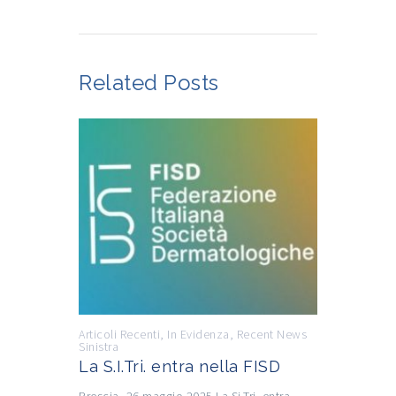
Related Posts
Articoli Recenti
,
In Evidenza
,
Recent News
Sinistra
La S.I.Tri. entra nella FISD
Brescia, 26 maggio 2025 La Si.Tri. entra