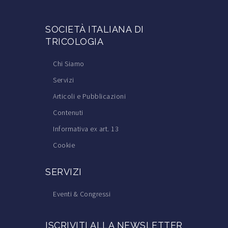
SOCIETÀ ITALIANA DI
TRICOLOGIA
Chi Siamo
Servizi
Articoli e Pubblicazioni
Contenuti
Informativa ex art. 13
Cookie
SERVIZI
Eventi & Congressi
Corsi di Formazione
ISCRIVITI ALLA NEWSLETTER
Trova il Medico Tricologo