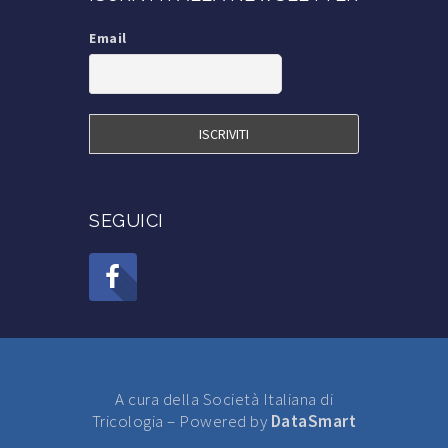
Iscrizione alla S.I.Tri.
Email
Iscrizione a TricoItalia
Blog Calvizie
Calvizie.net
SEGUICI
A cura della Società Italiana di
Tricologia – Powered by
DataSmart