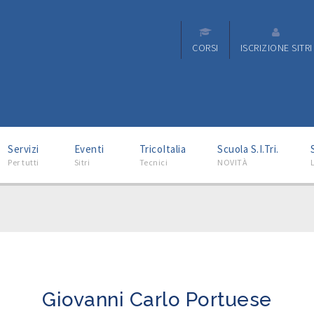
CORSI
ISCRIZIONE SITRI
–
–
–
–
Servizi
Eventi
TricoItalia
Scuola S.I.Tri.
Per tutti
Sitri
Tecnici
NOVITÀ
L
Giovanni Carlo Portuese