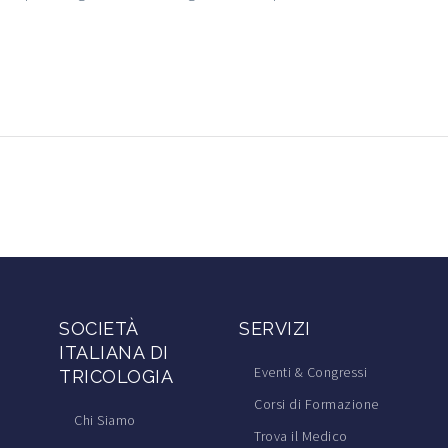
SOCIETÀ
SERVIZI
ITALIANA DI
Eventi & Congressi
TRICOLOGIA
Corsi di Formazione
Chi Siamo
Trova il Medico