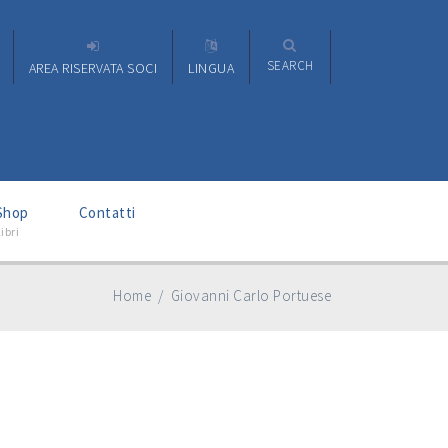
SEARCH
AREA RISERVATA SOCI
LINGUA
–
Shop
Contatti
ibri
Home
/
Giovanni Carlo Portuese