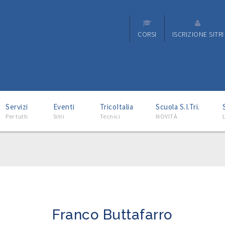
CORSI
ISCRIZIONE SITRI
–
–
–
–
Servizi
Eventi
TricoItalia
Scuola S.I.Tri.
Per tutti
Sitri
Tecnici
NOVITÀ
L
Franco Buttafarro