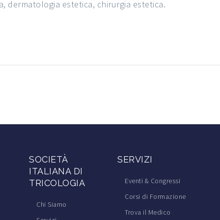
, dermatologia estetica, chirurgia estetica.
SOCIETÀ
SERVIZI
ITALIANA DI
Eventi & Congressi
TRICOLOGIA
Corsi di Formazione
Chi Siamo
Trova il Medico