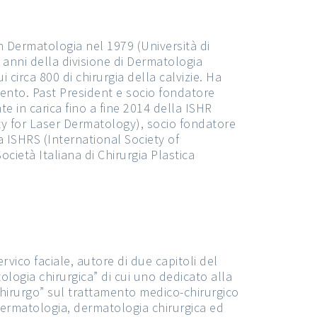
in Dermatologia nel 1979 (Università di
7 anni della divisione di Dermatologia
 circa 800 di chirurgia della calvizie. Ha
amento. Past President e socio fondatore
e in carica fino a fine 2014 della ISHR
ty for Laser Dermatology), socio fondatore
 ISHRS (International Society of
cietà Italiana di Chirurgia Plastica
vico faciale, autore di due capitoli del
ologia chirurgica” di cui uno dedicato alla
rmochirurgo” sul trattamento medico-chirurgico
 dermatologia, dermatologia chirurgica ed