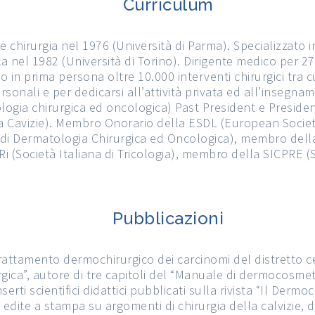
Curriculum
e chirurgia nel 1976 (Università di Parma). Specializzato 
ica nel 1982 (Università di Torino). Dirigente medico per 2
in prima persona oltre 10.000 interventi chirurgici tra cui
rsonali e per dedicarsi all’attività privata ed all’insegn
logia chirurgica ed oncologica) Past President e President
ella Cavizie). Membro Onorario della ESDL (European Socie
di Dermatologia Chirurgica ed Oncologica), membro della
 (Società Italiana di Tricologia), membro della SICPRE (So
Pubblicazioni
trattamento dermochirurgico dei carcinomi del distretto cer
gica”, autore di tre capitoli del “Manuale di dermocosmet
inserti scientifici didattici pubblicati sulla rivista “Il De
ni edite a stampa su argomenti di chirurgia della calvizie,