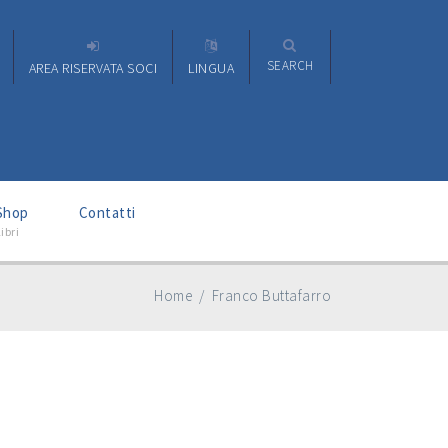
SEARCH
AREA RISERVATA SOCI
LINGUA
–
Shop
Contatti
ibri
Home
/
Franco Buttafarro