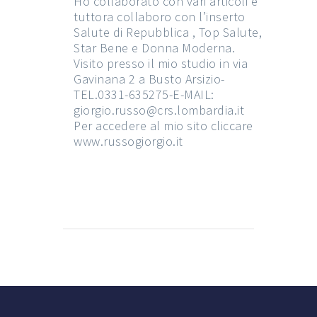
Ho collaborato con vari articoli e
tuttora collaboro con l’inserto
Salute di Repubblica , Top Salute,
Star Bene e Donna Moderna.
Visito presso il mio studio in via
Gavinana 2 a Busto Arsizio-
TEL.0331-635275-E-MAIL:
giorgio.russo@crs.lombardia.it
Per accedere al mio sito cliccare
www.russogiorgio.it