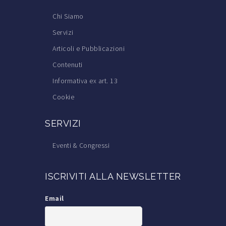
Chi Siamo
Servizi
Articoli e Pubblicazioni
Contenuti
Informativa ex art. 13
Cookie
SERVIZI
Eventi & Congressi
Corsi di Formazione
ISCRIVITI ALLA NEWSLETTER
Trova il Medico Tricologo
Iscrizione alla S.I.Tri.
Email
Iscrizione a TricoItalia