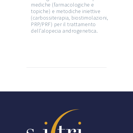
mediche (farmacologiche e
topiche) e metodiche iniettive
(carbossiterapia, biostimolazioni,
PRP/PRF) per il trattamento
dell’alopecia androgenetica.