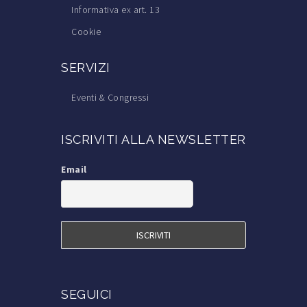
Informativa ex art. 13
Cookie
SERVIZI
Eventi & Congressi
Corsi di Formazione
ISCRIVITI ALLA NEWSLETTER
Trova il Medico Tricologo
Iscrizione alla S.I.Tri.
Email
Iscrizione a TricoItalia
Blog Calvizie
Calvizie.net
SEGUICI