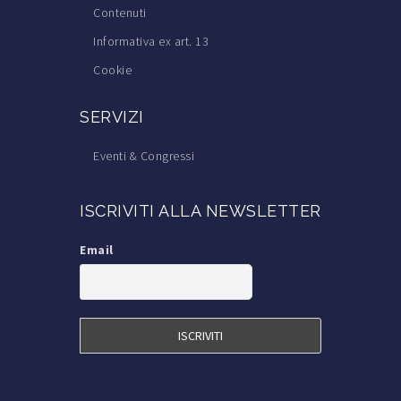
Contenuti
Informativa ex art. 13
Cookie
SERVIZI
Eventi & Congressi
Corsi di Formazione
ISCRIVITI ALLA NEWSLETTER
Trova il Medico Tricologo
Iscrizione alla S.I.Tri.
Email
Iscrizione a TricoItalia
Blog Calvizie
Calvizie.net