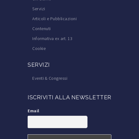
Servizi
Articoli e Pubblicazioni
Contenuti
Informativa ex art. 13
Cookie
SERVIZI
Eventi & Congressi
Corsi di Formazione
ISCRIVITI ALLA NEWSLETTER
Trova il Medico Tricologo
Iscrizione alla S.I.Tri.
Email
Iscrizione a TricoItalia
Blog Calvizie
Calvizie.net