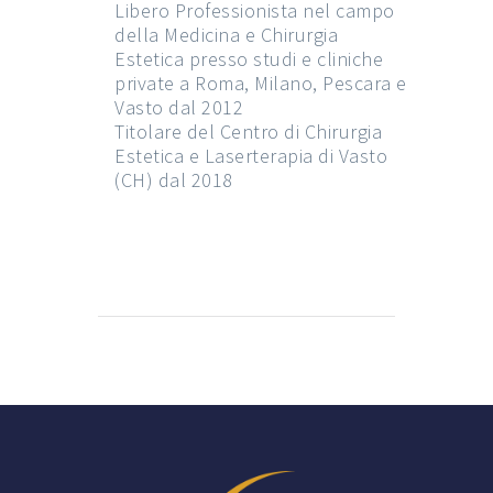
Libero Professionista nel campo
della Medicina e Chirurgia
Estetica presso studi e cliniche
private a Roma, Milano, Pescara e
Vasto dal 2012
Titolare del Centro di Chirurgia
Estetica e Laserterapia di Vasto