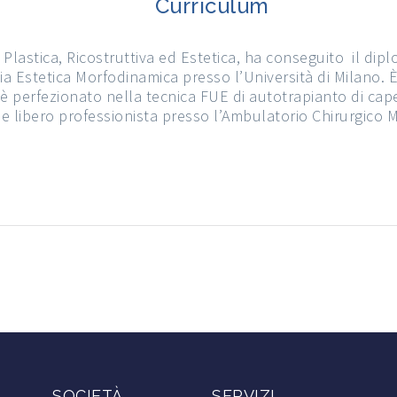
Curriculum
a Plastica, Ricostruttiva ed Estetica, ha conseguito il dip
rgia Estetica Morfodinamica presso l’Università di Milano. 
si è perfezionato nella tecnica FUE di autotrapianto di cape
e libero professionista presso l’Ambulatorio Chirurgico M
SOCIETÀ
SERVIZI