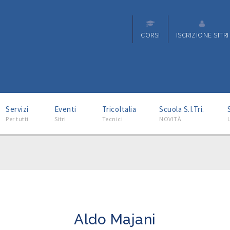
CORSI
ISCRIZIONE SITRI
–
–
–
–
Servizi
Eventi
TricoItalia
Scuola S.I.Tri.
Per tutti
Sitri
Tecnici
NOVITÀ
L
Aldo Majani