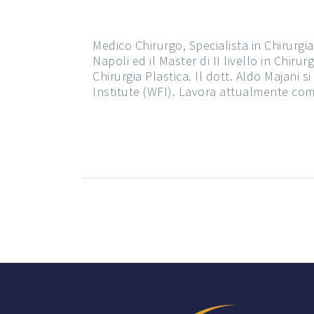
Medico Chirurgo, Specialista in Chirurgi
Napoli ed il Master di II livello in Chiru
Chirurgia Plastica. Il dott. Aldo Majani 
Institute (WFI). Lavora attualmente com