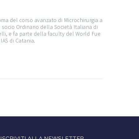
loma del corso avanzato di Microchirurgia a
È socio Ordinario della Società Italiana di
lli, e fa parte della faculty del World Fue
IAS di Catania.
ISCRIVITI ALLA NEWSLETTER