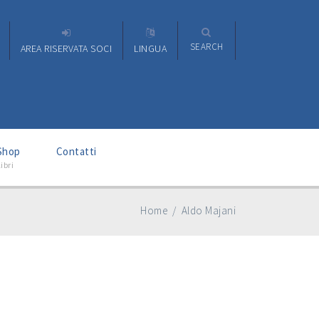
SEARCH
AREA RISERVATA SOCI
LINGUA
–
Shop
Contatti
ibri
Home
/
Aldo Majani