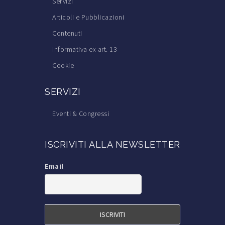
Servizi
Articoli e Pubblicazioni
Contenuti
Informativa ex art. 13
Cookie
SERVIZI
Eventi & Congressi
Corsi di Formazione
ISCRIVITI ALLA NEWSLETTER
Trova il Medico Tricologo
Iscrizione alla S.I.Tri.
Email
Iscrizione a TricoItalia
Blog Calvizie
Calvizie.net