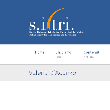
–
–
Home
Chi Siamo
Contenuti
Sitri
del Sito
Valeria D`Acunzo