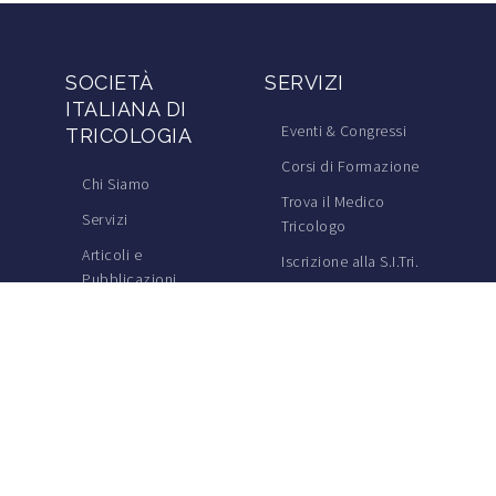
SOCIETÀ
SERVIZI
ITALIANA DI
Eventi & Congressi
TRICOLOGIA
Corsi di Formazione
Chi Siamo
Trova il Medico
Servizi
Tricologo
Articoli e
Iscrizione alla S.I.Tri.
Pubblicazioni
Iscrizione a TricoItalia
Contenuti
Blog Calvizie
Informativa ex art. 13
Calvizie.net
Cookie