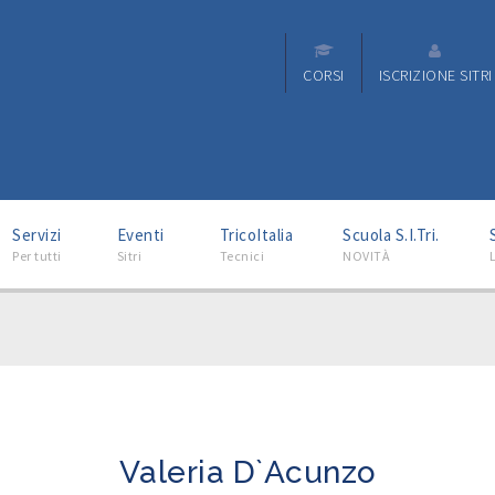
CORSI
ISCRIZIONE SITRI
–
–
–
–
Servizi
Eventi
TricoItalia
Scuola S.I.Tri.
Per tutti
Sitri
Tecnici
NOVITÀ
L
Valeria D`Acunzo