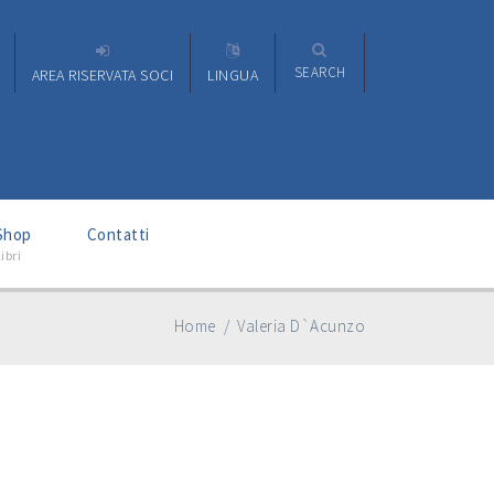
SEARCH
AREA RISERVATA SOCI
LINGUA
–
Shop
Contatti
ibri
Home
/
Valeria D`Acunzo