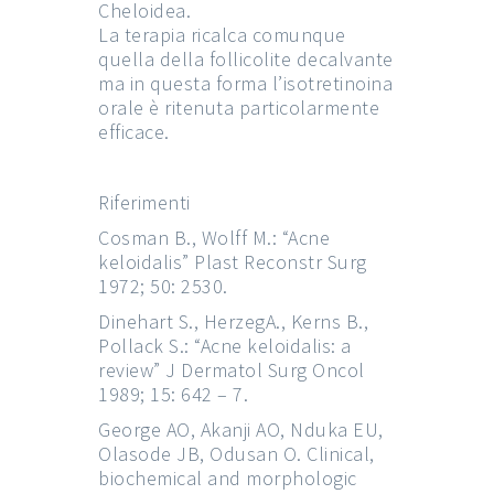
Cheloidea.
La terapia ricalca comunque
quella della follicolite decalvante
ma in questa forma l’isotretinoina
orale è ritenuta particolarmente
efficace.
Riferimenti
Cosman B., Wolff M.: “Acne
keloidalis” Plast Reconstr Surg
1972; 50: 2530.
Dinehart S., HerzegA., Kerns B.,
Pollack S.: “Acne keloidalis: a
review” J Dermatol Surg Oncol
1989; 15: 642 – 7.
George AO, Akanji AO, Nduka EU,
Olasode JB, Odusan O. Clinical,
biochemical and morphologic