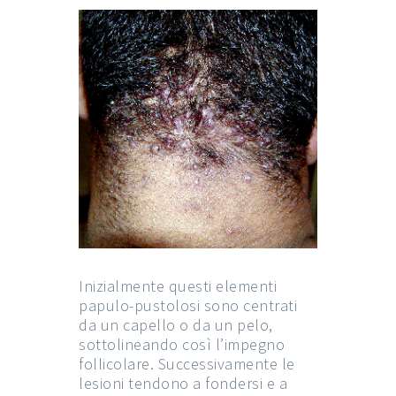
Inizialmente questi elementi
papulo-pustolosi sono centrati
da un capello o da un pelo,
sottolineando così l’impegno
follicolare. Successivamente le
lesioni tendono a fondersi e a