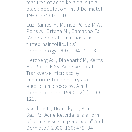
features of acne kelaidalis in a
black population. mt J Dermatol
1993; 32: 714 – 16.
Luz Ramos M, Munoz-Pèrez M.A.,
Pons A., Ortega M., Camacho F.:
“Acne keloidalis muchae and
tufted hair folliculitis”
Dermatology 1997; 194: 71 – 3
Herzberg A:J, Dinehart SM, Kerns
BJ, Pollack SV. Acne keloidalis.
Transverse microscopy,
immunohistochemistry aud
electron microscapy. Am J
Dermatopathal 1990; 12(2): 109 –
121.
Sperling L., Homoky C., Pratt L.,
Sau P.: “Acne keloidalis is a form
of primary scarring alopecia” Arch
Dermatol” 2000: 136: 479 ­ 84