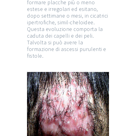
formare placche più o meno
estese e irregolari ed esitano,
dopo settimane o mesi, in cicatrici
ipertrofiche, simil-cheloidee.
Questa evoluzione comporta la
caduta dei capelli e dei peli.
Talvolta si può avere la
formazione di ascessi purulenti e
fistole.