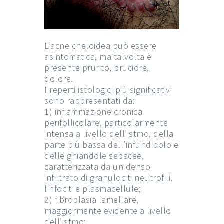
L’acne cheloidea può essere
asintomatica, ma talvolta è
presente prurito, bruciore,
dolore.
I reperti istologici più significativi
sono rappresentati da:
1) infiammazione cronica
perifollicolare, particolarmente
intensa a livello dell’istmo, della
parte più bassa dell’infundibolo e
delle ghiandole sebacee,
caratterizzata da un denso
infiltrato di granulociti neutrofili,
linfociti e plasmacellule;
2) fibroplasia lamellare,
maggiormente evidente a livello
dell’istmo;