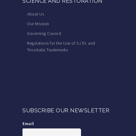
SCIENCE AND RESTORATION
About Us
Our Mission
Governing Council
Regulations for the Use of S.i.Tri. and
Tricoitalia Trademarks
SUBSCRIBE OUR NEWSLETTER
Email